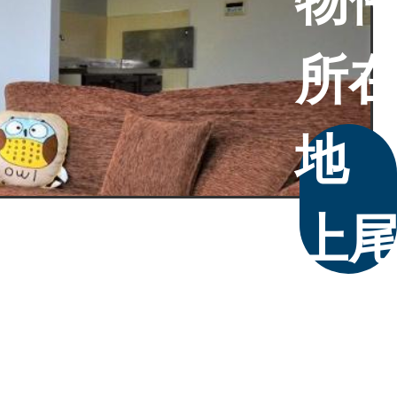
I様
所
上
市