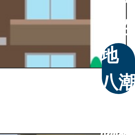
物
所
八
市
物