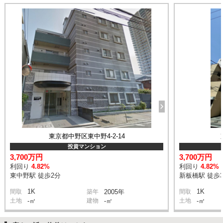
東京都中野区東中野4-2-14
投資マンション
3,700万円
3,700万円
利回り
4.82%
利回り
4.82%
東中野駅 徒歩2分
新板橋駅 徒歩
1K
1K
間取
築年
2005年
間取
土地
-㎡
建物
-㎡
土地
-㎡