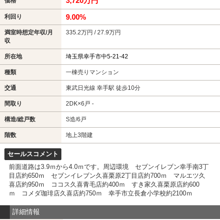
3,720万円
価格
9.00%
利回り
満室時想定年収/月
335.2万円 / 27.9万円
収
所在地
埼玉県幸手市中5-21-42
種類
一棟売りマンション
交通
東武日光線 幸手駅 徒歩10分
間取り
2DK×6戸 -
構造/総戸数
S造/6戸
階数
地上3階建
セールスコメント
前面道路は3.9ｍから4.0ｍです。周辺環境 セブンイレブン幸手南3丁
目店約650ｍ セブンイレブン久喜栗原2丁目店約700ｍ マルエツ久
喜店約950ｍ ココス久喜青毛店約400ｍ すき家久喜栗原店約600
ｍ コメダ珈琲店久喜店約750ｍ 幸手市立長倉小学校約2100ｍ
詳細情報