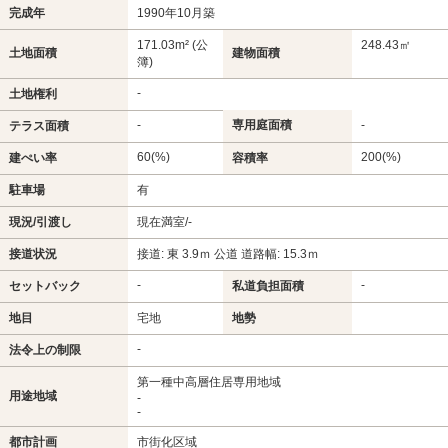
完成年
1990年10月築
171.03m² (公
248.43㎡
土地面積
建物面積
簿)
-
土地権利
-
専用庭面積
-
テラス面積
60(%)
200(%)
建ぺい率
容積率
駐車場
有
現況/引渡し
現在満室/-
接道状況
接道: 東 3.9ｍ 公道 道路幅: 15.3ｍ
-
-
セットバック
私道負担面積
地目
宅地
地勢
-
法令上の制限
第一種中高層住居専用地域
用途地域
-
-
都市計画
市街化区域