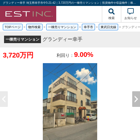
グランディー幸手 埼玉県幸手市中5-21-42｜3,720万円の一棟売りマンション｜投資物件や収益物件｜株式会社エストハウジング
検索
お知らせ
TOPページ
>
物件検索
>
一棟売りマンション
>
幸手市
>
東武日光線
>
グランディ
グランディー幸手
一棟売りマンション
9.00%
3,720万円
利回り：