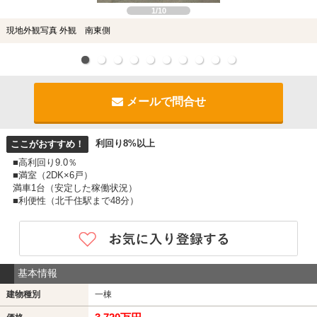
1/10
現地外観写真 外観 南東側
メールで問合せ
利回り8%以上
ここがおすすめ！
■高利回り9.0％
■満室（2DK×6戸）
満車1台（安定した稼働状況）
■利便性（北千住駅まで48分）
基本情報
建物種別
一棟