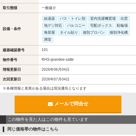
取引態様
一般媒介
給湯器
バス・トイレ別
室内洗濯機置場
出窓
地デジ対応
バルコニー
宅配ボックス
駐輪場
設備・条件
角部屋
タイル貼り
個別プロパン
個別浄化槽
満室
101
建築確認番号
RHS-grandee-satte
物件番号
情報更新日
2026年06月04日
次回更新日
2026年07月04日
※各種情報と差異がある場合は現況優先となります
メールで問合せ
この物件を見た人はこの物件も見ています
同じ価格帯の物件はこちら