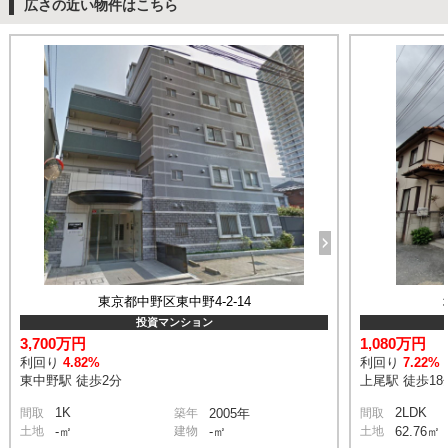
広さの近い物件はこちら
東京都中野区東中野4-2-14
投資マンション
3,700万円
1,080万円
利回り
4.82%
利回り
7.22%
東中野駅 徒歩2分
上尾駅 徒歩18
1K
2LDK
間取
築年
2005年
間取
土地
-㎡
建物
-㎡
土地
62.76㎡