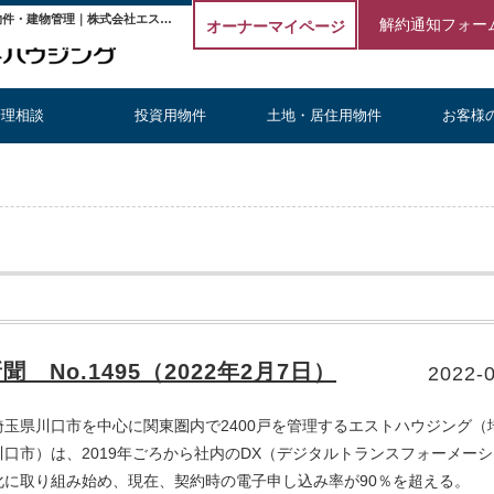
全国賃貸住宅新聞｜不動産投資コラム | 埼玉の不動産投資・収益物件・建物管理｜株式会社エストハウジング
解約通知フォー
オーナーマイページ
管理相談
投資用物件
土地・居住用物件
お客様
No.1495（2022年2月7日）
2022-
埼玉県川口市を中心に関東圏内で2400戸を管理するエストハウジング（
川口市）は、2019年ごろから社内のDX（デジタルトランスフォーメー
化に取り組み始め、現在、契約時の電子申し込み率が90％を超える。