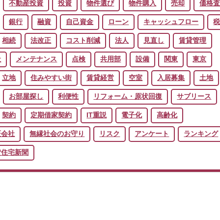
不動産投資
投資
物件選び
物件購入
売却
価格
銀行
融資
自己資金
ローン
キャッシュフロー
相続
法改正
コスト削減
法人
見直し
賃貸管理
社
メンテナンス
点検
共用部
設備
関東
東京
立地
住みやすい街
賃貸経営
空室
入居募集
土地
お部屋探し
利便性
リフォーム・原状回復
サブリース
契約
定期借家契約
IT重説
電子化
高齢化
証会社
無縁社会のお守り
リスク
アンケート
ランキング
貸住宅新聞