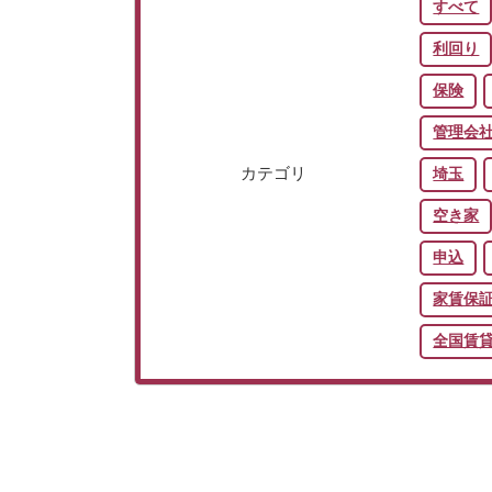
すべて
利回り
保険
管理会
カテゴリ
埼玉
空き家
申込
家賃保
全国賃