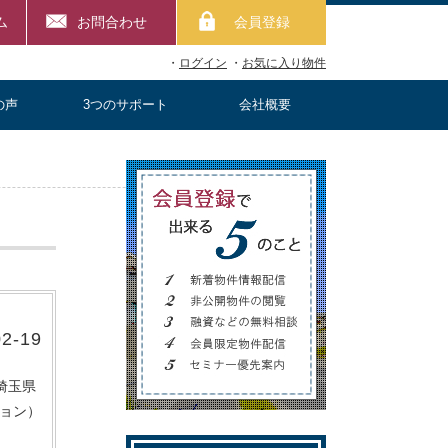
ム
お問合わせ
会員登録
・
ログイン
・
お気に入り物件
の声
3つのサポート
会社概要
02-19
埼玉県
ション）